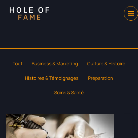
Aller
au
contenu
Filtrer
Tout
Business & Marketing
Culture & Histoire
les
publications
Histoires & Témoignages
Préparation
par
catégorie
Soins & Santé